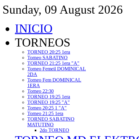
Sunday, 09 August 2026
INICIO
TORNEOS
TORNEO 20:25 1era
Torneo SABATINO
TORNEO 21:25 1era "A"
Torneo Femeil DOMINICAL
2DA
Torneo Fem DOMINICAL
1ERA
Torneo 22:30
TORNEO 19:25 1era
TORNEO 19:25 "A"
Torneo 20:25 1 "A"
Torneo 21:25 1era
TORNEO SABATINO
MATUTINO
2do TORNEO