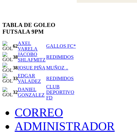
TABLA
DE GOLEO
FUTSALA 9PM
AXEL
62
GALLOS FC*
VARELA
JACOBO
38
REDIMIDOS
SHLAFMITZ
38
JOSUE PIÑA
MUÑOZ ..
EDGAR
33
REDIMIDOS
VALADEZ
CLUB
DANIEL
32
DEPORTIVO
GONZALEZ
FD
CORREO
ADMINISTRADOR