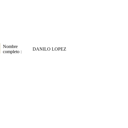
Nombre
DANILO LOPEZ
completo :