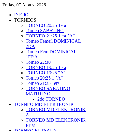
Friday, 07 August 2026
INICIO
TORNEOS
TORNEO 20:25 1era
Torneo SABATINO
TORNEO 21:25 1era "A"
Torneo Femeil DOMINICAL
2DA
Torneo Fem DOMINICAL
1ERA
Torneo 22:30
TORNEO 19:25 1era
TORNEO 19:25 "A"
Torneo 20:25 1 "A"
Torneo 21:25 1era
TORNEO SABATINO
MATUTINO
2do TORNEO
TORNEO MD ELEKTRONIK
TORNEO MD ELEKTRONIK
A
TORNEO MD ELEKTRONIK
FEM
TORNEO FUTSALA