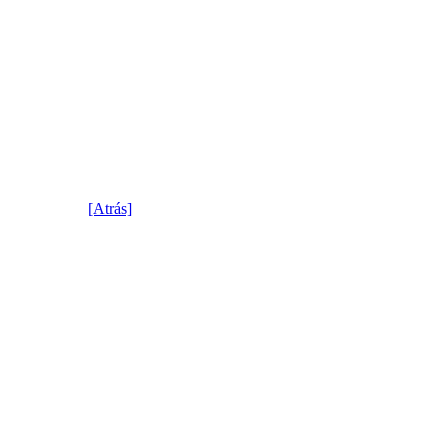
[Atrás]