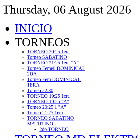
Thursday, 06 August 2026
INICIO
TORNEOS
TORNEO 20:25 1era
Torneo SABATINO
TORNEO 21:25 1era "A"
Torneo Femeil DOMINICAL
2DA
Torneo Fem DOMINICAL
1ERA
Torneo 22:30
TORNEO 19:25 1era
TORNEO 19:25 "A"
Torneo 20:25 1 "A"
Torneo 21:25 1era
TORNEO SABATINO
MATUTINO
2do TORNEO