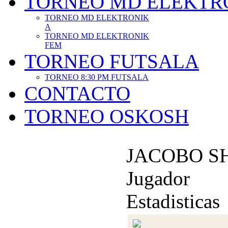
TORNEO MD ELEKTR
TORNEO MD ELEKTRONIK
A
TORNEO MD ELEKTRONIK
FEM
TORNEO FUTSALA
TORNEO 8:30 PM FUTSALA
CONTACTO
TORNEO OSKOSH
JACOBO S
Jugador
Estadisticas